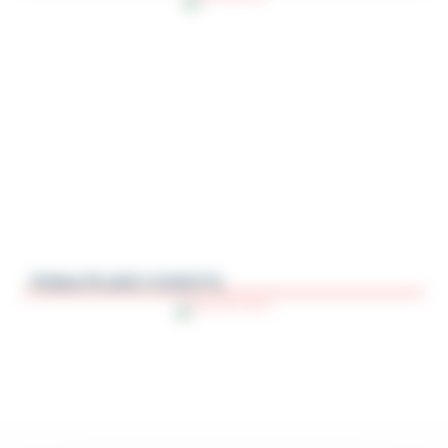
Polea PL4AC-CAGCYL