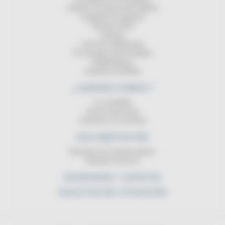
Carretes de transmisión (datos)
Cargando las baterias
Carretes ATEX
Lampara
Cinta de señalización
Pie de apoyo del enrollador
Equilibradores
Lamparas portátiles
¿ QUIÉNES SOMOS ?
La compañia
Servicio posventa
Contactar con nosotros
DOCUMENTACIÓN
Resumen de nuestras gamas
Boletines técnicos
NOVEDADES - EVENTOS
SOLICITUD DE COTIZACIÓN