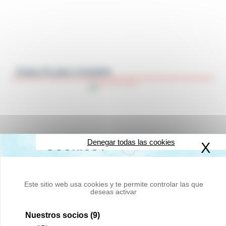
Polea PL4AC-CAGIPN
Denegar todas las cookies
X
Oc
Este sitio web usa cookies y te permite controlar las que
deseas activar
Nuestros socios
(9)