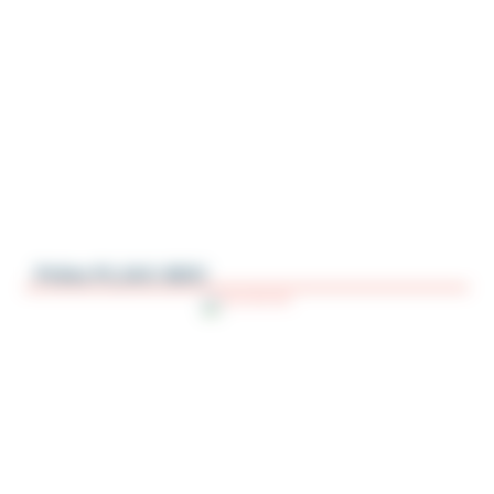
Polea PL3AC-BDC