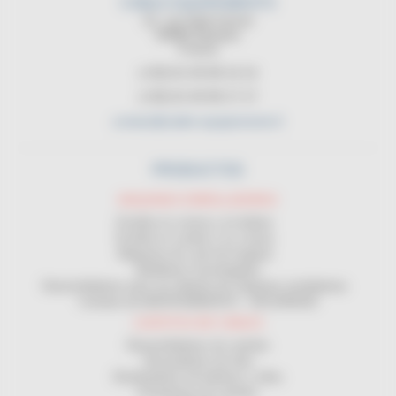
CABLE EQUIPEMENTS
21, rue Sadi Carnot
94880 Noiseau
France
(+33) 01 45 90 14 14
(+33) 01 45 90 17 17
contact@cable-equipements.fr
PRODUCTOS
MAQUINAS ENROLLADORAS
Enrollar en corona y en bobina
Enrollar en carrete y en corona
Máquinas de corte de longitud
Medidores homologados
Desenrolladores para uso delante de máquinas enrolladoras
Contrato de MANTENIMIENTO - SEGURIDAD
LOGÍSTICA DE CABLES
Desenrolladores de carretes
Devanadores de obra
Distribuidores de bobinas y rollos
Estanterías de carretes