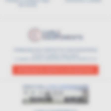
Entrega a cualquier lugar
Innovación y calidad
del mundo
PÓNGASE EN CONTACTO CON NOSOTROS
Si tiene cualquier duda, llame
a nuestro servicio comercial al (+33) 01 45 90 14 14
PÓNGASE EN CONTACTO CON NOSOTROS