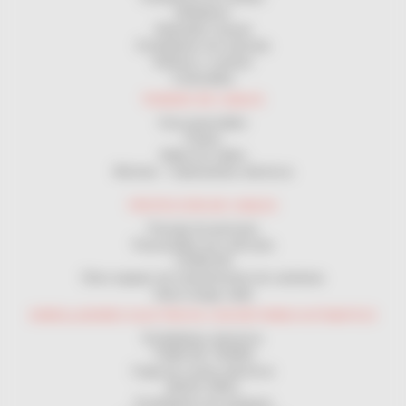
Medidores
Bobinador manual
Enrolladores de manivela
Bobinas y carretes
Cortacables
TENDIDO DE CABLES
Guía pasacables
Poleas
Malla tira cables
Winches - Cabrestantes eléctricos
PROTECCIÓN DE CABLES
Passaje de personas
Passacables por vehículos
CANALON
Otros equipos de mantenimiento de carreteras
Vaina mange cable
ENROLLADORES ELECTRICOS CON RETORNO AUTOMATICO
Enrolladores electricos
TOMA DE TIERRA
Carga de coches eléctricos
MAGIC REEL
Enrolladores de manguera