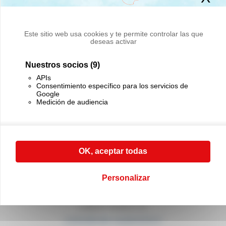
PÓNGASE EN CONTACTO CON NOSOTROS
Este sitio web usa cookies y te permite controlar las que
Si tiene cualquier duda, llame
deseas activar
a nuestro servicio comercial al (+33) 01 45 90 14 14
Nuestros socios
(9)
PÓNGASE EN CONTACTO CON NOSOTROS
APIs
Consentimiento específico para los servicios de
Google
Medición de audiencia
OK, aceptar todas
CABLE EQUIPEMENTS
21, rue Sadi Carnot
94880 Noiseau
Personalizar
France
(+33) 01 45 90 14 14
(+33) 01 45 90 17 17
contact@cable-equipements.fr