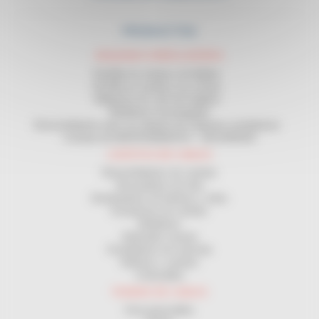
PRODUCTOS
MAQUINAS ENROLLADORAS
Enrollar en corona y en bobina
Enrollar en carrete y en corona
Máquinas de corte de longitud
Medidores homologados
Desenrolladores para uso delante de máquinas enrolladoras
Contrato de MANTENIMIENTO - SEGURIDAD
LOGÍSTICA DE CABLES
Desenrolladores de carretes
Devanadores de obra
Distribuidores de bobinas y rollos
Estanterías de carretes
Medidores
Bobinador manual
Enrolladores de manivela
Bobinas y carretes
Cortacables
TENDIDO DE CABLES
Guía pasacables