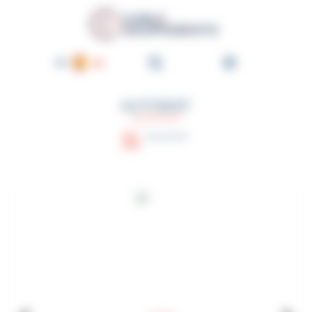
Panel de gestión de cookies
Cable-Équipements - Enroul
ES
FR
AUTOMAT
EN
DE
Asesoramiento
NL
PT
IT