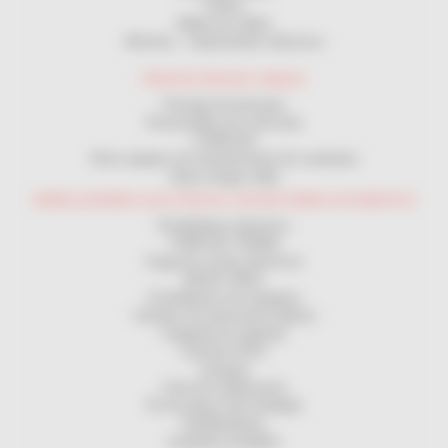
Poleas
Malla tira cables
Winches - Cabrestantes eléctricos
PROTECCIÓN DE CABLES
Passaje de personas
Passacables por vehículos
CANALON
Otros equipos de mantenimiento de carreteras
Vaina mange cable
ENROLLADORES ELECTRICOS CON RETORNO AUTOMATICO
Enrolladores electricos
TOMA DE TIERRA
Carga de coches eléctricos
MAGIC REEL
Enrolladores de manguera
Carretes de transmisión (datos)
Cargando las baterias
Carretes ATEX
Lampara
Cinta de señalización
Pie de apoyo del enrollador
Equilibradores
Lamparas portátiles