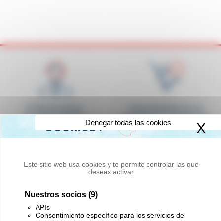
Profesionalidad,
Disponibilidad de los
respuesta rápida y
productos en existencias
Denegar todas las cookies
X
Oc
amabilidad
Este sitio web usa cookies y te permite controlar las que
deseas activar
Entrega a cualquier lugar
Innovación y calidad
Nuestros socios
(9)
del mundo
APIs
Consentimiento específico para los servicios de