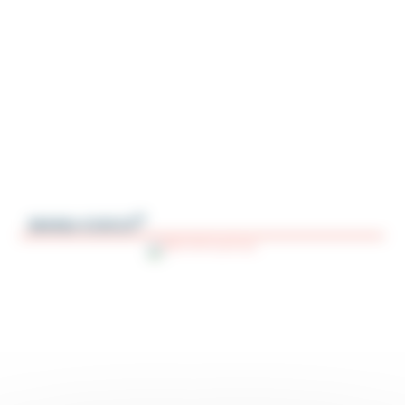
®
MANU-COCCI