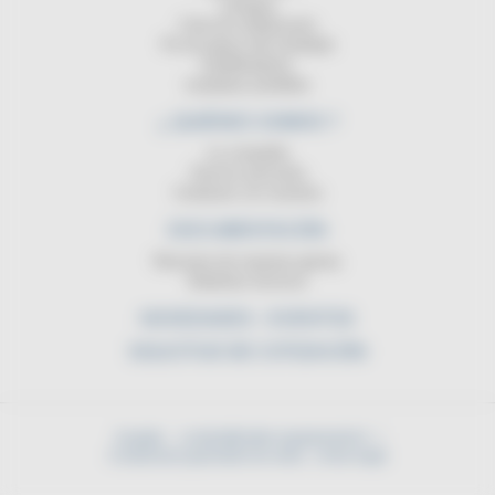
Lampara
Cinta de señalización
Pie de apoyo del enrollador
Equilibradores
Lamparas portátiles
¿ QUIÉNES SOMOS ?
La compañia
Servicio posventa
Contactar con nosotros
DOCUMENTACIÓN
Resumen de nuestras gamas
Boletines técnicos
NOVEDADES - EVENTOS
SOLICITUD DE COTIZACIÓN
Acogida
contact@cable-equipements.fr
Condiciones generales de venta
Aviso legal