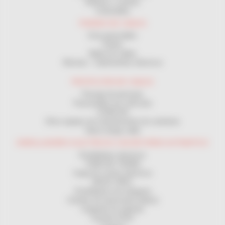
Bobinas y carretes
Cortacables
TENDIDO DE CABLES
Guía pasacables
Poleas
Malla tira cables
Winches - Cabrestantes eléctricos
PROTECCIÓN DE CABLES
Passaje de personas
Passacables por vehículos
CANALON
Otros equipos de mantenimiento de carreteras
Vaina mange cable
ENROLLADORES ELECTRICOS CON RETORNO AUTOMATICO
Enrolladores electricos
TOMA DE TIERRA
Carga de coches eléctricos
MAGIC REEL
Enrolladores de manguera
Carretes de transmisión (datos)
Cargando las baterias
Carretes ATEX