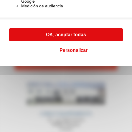
Google
Medición de audiencia
OK, aceptar todas
PÓNGASE EN CONTACTO CON NOSOTROS
Si tiene cualquier duda, llame
Personalizar
a nuestro servicio comercial al (+33) 01 45 90 14 14
PÓNGASE EN CONTACTO CON NOSOTROS
CABLE EQUIPEMENTS
21, rue Sadi Carnot
94880 Noiseau
France