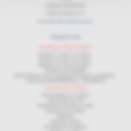
(+33) 01 45 90 14 14
(+33) 01 45 90 17 17
contact@cable-equipements.fr
PRODUCTOS
MAQUINAS ENROLLADORAS
Enrollar en corona y en bobina
Enrollar en carrete y en corona
Máquinas de corte de longitud
Medidores homologados
Desenrolladores para uso delante de máquinas enrolladoras
Contrato de MANTENIMIENTO - SEGURIDAD
LOGÍSTICA DE CABLES
Desenrolladores de carretes
Devanadores de obra
Distribuidores de bobinas y rollos
Estanterías de carretes
Medidores
Bobinador manual
Enrolladores de manivela