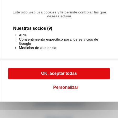
PÓNGASE EN CONTACTO CON NOSOTROS
Si tiene cualquier duda, llame
Este sitio web usa cookies y te permite controlar las que
a nuestro servicio comercial al (+33) 01 45 90 14 14
deseas activar
PÓNGASE EN CONTACTO CON NOSOTROS
Nuestros socios
(9)
APIs
Consentimiento específico para los servicios de
Google
Medición de audiencia
CABLE EQUIPEMENTS
OK, aceptar todas
21, rue Sadi Carnot
94880 Noiseau
France
Personalizar
(+33) 01 45 90 14 14
(+33) 01 45 90 17 17
contact@cable-equipements.fr