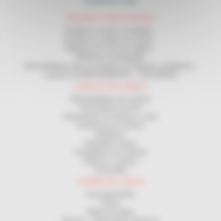
PRODUCTOS
MAQUINAS ENROLLADORAS
Enrollar en corona y en bobina
Enrollar en carrete y en corona
Máquinas de corte de longitud
Medidores homologados
Desenrolladores para uso delante de máquinas enrolladoras
Contrato de MANTENIMIENTO - SEGURIDAD
LOGÍSTICA DE CABLES
Desenrolladores de carretes
Devanadores de obra
Distribuidores de bobinas y rollos
Estanterías de carretes
Medidores
Bobinador manual
Enrolladores de manivela
Bobinas y carretes
Cortacables
TENDIDO DE CABLES
Guía pasacables
Poleas
Malla tira cables
Winches - Cabrestantes eléctricos