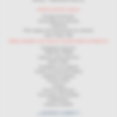
PROTECCIÓN DE CABLES
Passaje de personas
Passacables por vehículos
CANALON
Otros equipos de mantenimiento de carreteras
Vaina mange cable
ENROLLADORES ELECTRICOS CON RETORNO AUTOMATICO
Enrolladores electricos
TOMA DE TIERRA
Carga de coches eléctricos
MAGIC REEL
Enrolladores de manguera
Carretes de transmisión (datos)
Cargando las baterias
Carretes ATEX
Lampara
Cinta de señalización
Pie de apoyo del enrollador
Equilibradores
Lamparas portátiles
¿ QUIÉNES SOMOS ?