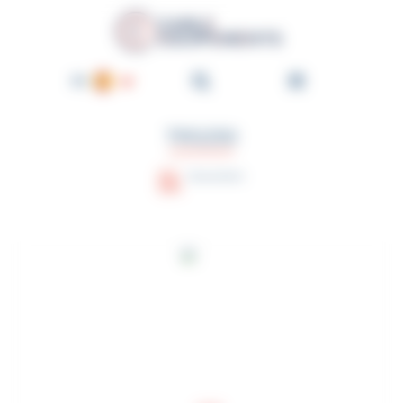
Panel de gestión de cookies
Cable-Équipements - Enroul
ES
FR
TRG250
EN
DE
Asesoramiento
NL
PT
IT