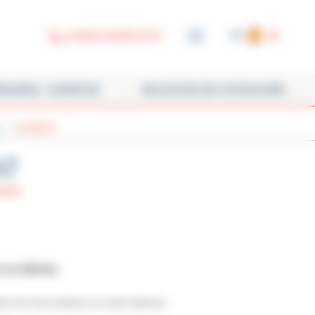
(+33) 01 45 90 14 14
ES
FR
EN
DADES - EVENTOS
SOLICITUD DE COTIZACIÓN
DE
g
BOBMAT
NL
PT
AT
IT
n su idioma
ión de ese producto en otras idiomas: