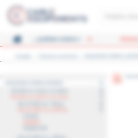
Panel de gestión de cookies
Cable-Équipements - Enrou
¿ QUIÉNES SOMOS ?
PRODU
Acogida
Nuestros productos
MAQUINAS ENROLLADO
ACOGIDA
Asesor
MAQUINAS ENROLLADORAS
Enrollar en corona y en bobina
Enrollar en carrete y en corona
Max Ø 1050 mm / 400 kg
Maxi Ø 1050 mm et 800 kg
DTR100
BOBMAT
BOBMAT-MF
Max Ø 1400 mm / 1500 kg