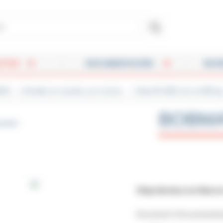
leurs - Dérouleurs - Métreuses - Protège-câbles
CTOS
DOCUMENTACIÓN
NOVE
RAS
Enrollar en carrete y en corona
Maxi Ø 1050 mm et 800 k
BOBM
amiento
Hoja técnica no lista e
Encontraré Vd la presentac