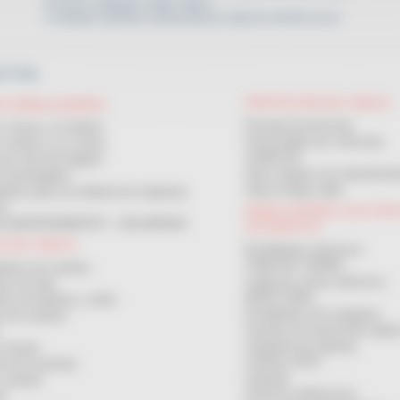
Si tiene cualquier duda, llame
a nuestro servicio comercial al (+33) 01 45 90 14 14
CTOS
PROTECCIÓN DE CABLES
S ENROLLADORAS
Passaje de personas
en corona y en bobina
Passacables por vehículos
n carrete y en corona
CANALON
de corte de longitud
Otros equipos de mantenimien
 homologados
Vaina mange cable
adores para uso delante de máquinas
ras
ENROLLADORES ELECTRI
 de MANTENIMIENTO - SEGURIDAD
AUTOMATICO
CA DE CABLES
Enrolladores electricos
TOMA DE TIERRA
dores de carretes
Carga de coches eléctricos
es de obra
MAGIC REEL
ores de bobinas y rollos
Enrolladores de manguera
as de carretes
Carretes de transmisión (dato
Cargando las baterias
 manual
Carretes ATEX
es de manivela
Lampara
carretes
Cinta de señalización
es