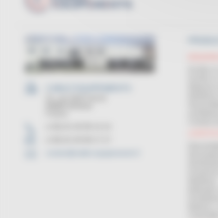
PRODU
MAQUINA
Enrollar 
Enrollar e
Máquinas 
CABLE EQUIPEMENTS
Medidores
21, rue Sadi Carnot
Desenroll
94880 Noiseau
France
enrollado
Contrato
(+33) 01 45 90 14 14
LOGÍSTI
(+33) 01 45 90 17 17
Desenrolla
contact@cable-equipements.fr
Devanador
Distribuid
Estanterí
Medidores
Bobinador
Enrollador
Bobinas y 
Cortacabl