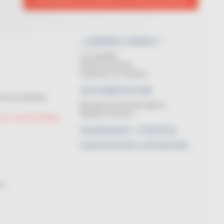
PÓNGASE EN CONTACTO CON NOSOTROS
¿ QUIÉNES SOMOS ?
La compañia
Servicio posventa
Contactar con nosotros
DOCUMENTACIÓN
to de carreteras
Resumen de nuestras gamas
Boletines técnicos
COS CON RETORNO
NOVEDADES - EVENTOS
SOLICITUD DE COTIZACIÓN
s)