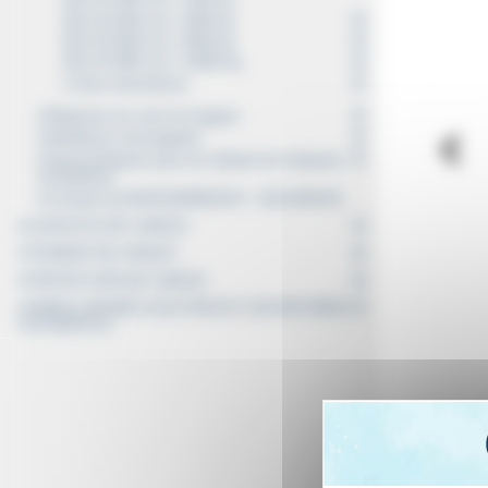
Max Ø 1600 mm / 3000 kg
Max Ø 2600 mm / 6000 kg
Max Ø 2800 mm / 10000 kg
Líneas automáticas
Máquinas de corte de longitud
Medidores homologados
Desenrolladores para uso delante de máquinas
enrolladoras
Contrato de MANTENIMIENTO - SEGURIDAD
LOGÍSTICA DE CABLES
TENDIDO DE CABLES
PROTECCIÓN DE CABLES
ENROLLADORES ELECTRICOS CON RETORNO
AUTOMATICO