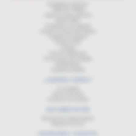
Enrolladores electricos
TOMA DE TIERRA
Carga de coches eléctricos
MAGIC REEL
Enrolladores de manguera
Carretes de transmisión (datos)
Cargando las baterias
Carretes ATEX
Lampara
Cinta de señalización
Pie de apoyo del enrollador
Equilibradores
Lamparas portátiles
¿ QUIÉNES SOMOS ?
La compañia
Servicio posventa
Contactar con nosotros
DOCUMENTACIÓN
Resumen de nuestras gamas
Boletines técnicos
NOVEDADES - EVENTOS