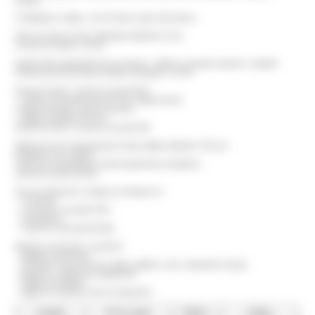
tensión.
6 longitudes a elegir : de 40 metros hasta 150 metros
Fibra de vidrio de alto rendimiento diámetro 9 mm
Fuerza de ruptura : 40 kN
Fijación alta seguridad de los extremos : taladro y pasador pasante + pegado.
Resistencia de las piezas finales al desgarro: 10 kN
Extremo frontal : extremo roscado M12
+ Cabeza de aluminio de Ø 25 mm, doble función
(cabeza de guía y ojal de tracción)
+ grillete (tornillo Ø 10 mm)
Extremo trasero: extremo roscado M12
Bobina de acero galvanizado de alta calidad, diámetro 750 mm.
Equipado con 2 ruedas.
Freno por empuñadura central ergonómica de plástico.
Sistema de guía de fibra.
Para la reparación, la aguja se entrega con :
- 1 conector
- 2 extremos roscados M12
- 4 pasadores
- 1 tubo de cola especial 20g
Muchos accesorios y opciones :
- Medidor unicamente
- calcetines de tracción de cables, grilletes, otros cabezales de guía
- giratorios, unidad de acoplamiento
- cepillos de limpieza
- agujas de repuesto, kits de reparación.
Longitud
Ø de la aguja
Modelo
Código