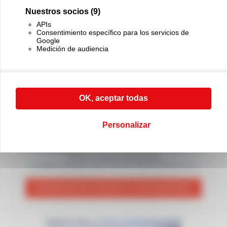
Nuestros socios
(9)
APIs
Consentimiento específico para los servicios de
Google
Entrega a cualquier lugar
Innovación y calidad
Medición de audiencia
del mundo
OK, aceptar todas
Personalizar
PÓNGASE EN CONTACTO CON NOSOTROS
Si tiene cualquier duda, llame
a nuestro servicio comercial al (+33) 01 45 90 14 14
PÓNGASE EN CONTACTO CON NOSOTROS