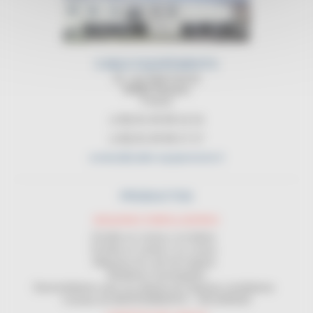
CABLE EQUIPEMENTS
21, rue Sadi Carnot
94880 Noiseau
France
(+33) 01 45 90 14 14
(+33) 01 45 90 17 17
contact@cable-equipements.fr
PRODUCTOS
MAQUINAS ENROLLADORAS
Enrollar en corona y en bobina
Enrollar en carrete y en corona
Máquinas de corte de longitud
Medidores homologados
Desenrolladores para uso delante de máquinas enrolladoras
Contrato de MANTENIMIENTO - SEGURIDAD