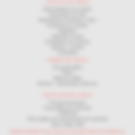
LOGÍSTICA DE CABLES
Desenrolladores de carretes
Devanadores de obra
Distribuidores de bobinas y rollos
Estanterías de carretes
Medidores
Bobinador manual
Enrolladores de manivela
Bobinas y carretes
Cortacables
TENDIDO DE CABLES
Guía pasacables
Poleas
Malla tira cables
Winches - Cabrestantes eléctricos
PROTECCIÓN DE CABLES
Passaje de personas
Passacables por vehículos
CANALON
Otros equipos de mantenimiento de carreteras
Vaina mange cable
ENROLLADORES ELECTRICOS CON RETORNO AUTOMATICO