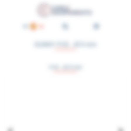
Panel de gestión de cookies
Cable-Équipements - Enroul
ES
FR
SUNNY FV5 - Ø 9 mm
EN
DE
NL
FV5 - Ø 9 mm
PT
IT