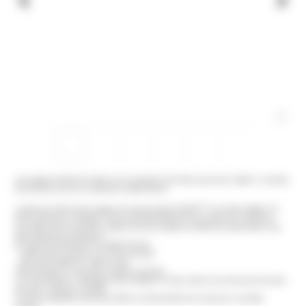
Las agujas de fibra de vidrio son la solución más eficaz para tirar cables o cuerdas
de tracción en los en conductos subterráneos.
®
La fibra de vidrio de las agujas de nuestra gama SUNNY
es de alta calidad. Su
alta resistencia a empujar y tirar le permite deslizarse por todos los conductos.
Las tapas de los extremos unidas de forma segura a la fibra de vidrio tienen una
alta resistencia al desgarro.
El cabezal frontal tiene una doble función :
- cabeza guía, gracias a su forma de ojiva
- ojal, para colgar los cables a tirar.
Ahorra tiempo: no hay que cambiar la interfaz.
Los devanadores, diseñados para trabajos en obra, tienen una estructura de tubo
de acero, robusta y estable.
Un freno integrado evita que la fibra se desenrolle de la cesta por su propia