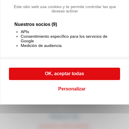
a nuestro servicio comercial al (+33) 01 45 90 14 14
Este sitio web usa cookies y te permite controlar las que
deseas activar
PÓNGASE EN CONTACTO CON NOSOTROS
Nuestros socios
(9)
APIs
Consentimiento específico para los servicios de
Google
Medición de audiencia
CABLE EQUIPEMENTS
21, rue Sadi Carnot
94880 Noiseau
OK, aceptar todas
France
(+33) 01 45 90 14 14
Personalizar
(+33) 01 45 90 17 17
contact@cable-equipements.fr
PRODUCTOS
MAQUINAS ENROLLADORAS