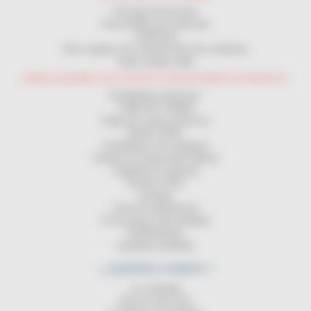
Passaje de personas
Passacables por vehículos
CANALON
Otros equipos de mantenimiento de carreteras
Vaina mange cable
ENROLLADORES ELECTRICOS CON RETORNO AUTOMATICO
Enrolladores electricos
TOMA DE TIERRA
Carga de coches eléctricos
MAGIC REEL
Enrolladores de manguera
Carretes de transmisión (datos)
Cargando las baterias
Carretes ATEX
Lampara
Cinta de señalización
Pie de apoyo del enrollador
Equilibradores
Lamparas portátiles
¿ QUIÉNES SOMOS ?
La compañia
Servicio posventa