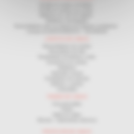
Enrollar en corona y en bobina
Enrollar en carrete y en corona
Máquinas de corte de longitud
Medidores homologados
Desenrolladores para uso delante de máquinas enrolladoras
Contrato de MANTENIMIENTO - SEGURIDAD
LOGÍSTICA DE CABLES
Desenrolladores de carretes
Devanadores de obra
Distribuidores de bobinas y rollos
Estanterías de carretes
Medidores
Bobinador manual
Enrolladores de manivela
Bobinas y carretes
Cortacables
TENDIDO DE CABLES
Guía pasacables
Poleas
Malla tira cables
Winches - Cabrestantes eléctricos
PROTECCIÓN DE CABLES