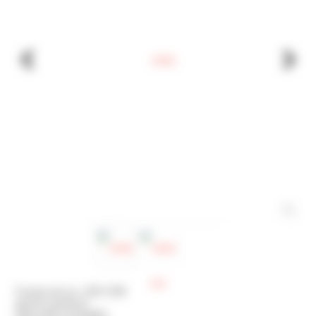
Fuente de luz: LED COB
gancho giratorio
interruptor protegido