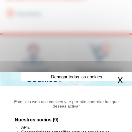
Ficha técnica
Profesionalidad,
Disponibilidad de los
Denegar todas las cookies
respuesta rápida y
productos en existencias
X
Oc
amabilidad
Este sitio web usa cookies y te permite controlar las que
deseas activar
Nuestros socios
(9)
Entrega a cualquier lugar
Innovación y calidad
del mundo
APIs
Consentimiento específico para los servicios de