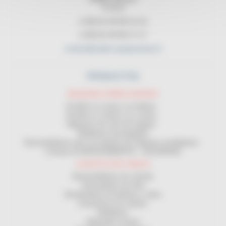
France
(+33) 01 45 90 14 14
(+33) 01 45 90 17 17
contact@cable-equipements.fr
PRODUCTOS
MAQUINAS ENROLLADORAS
Enrollar en corona y en bobina
Enrollar en carrete y en corona
Máquinas de corte de longitud
Medidores homologados
Desenrolladores para uso delante de máquinas enrolladoras
Contrato de MANTENIMIENTO - SEGURIDAD
LOGÍSTICA DE CABLES
Desenrolladores de carretes
Devanadores de obra
Distribuidores de bobinas y rollos
Estanterías de carretes
Medidores
Bobinador manual