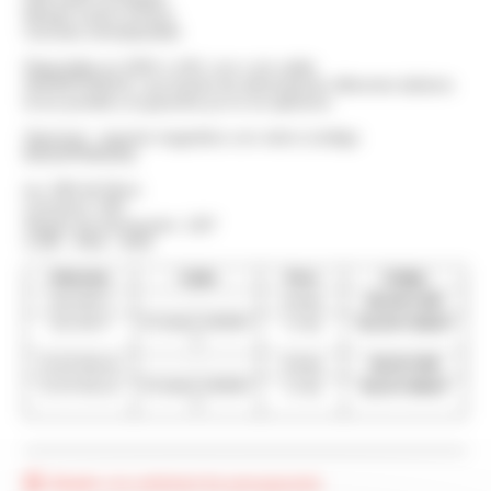
Mango suave al tacto.
Carcasa reemplazable
Disponible en 230V o 24V, con o sin cable
ADVERTENCIA: una fuente de alimentación diferente dañaría
la luz portátil y la garantía ya no se aplicaría.
Opcional : soporte magnético con velcro (código
BXSUPPMAGN)
lux: 800 @ 50cm
Lúmenes: 430
Ángulo de iluminación: 120°
4.5W - IP64 - IK09
Alimentar
Cable
Peso
Código
110-240 V
-
0,6 kg
BL230-COB
110-240 V
10 metros H05RN-
1,2 kg
BL230-COB/10
F
12-24 Vdc-ac
-
0,6 kg
BL24-COB
12-24 Vdc-ac
10 metros H05RN-
1,2 kg
BL24-COB/10
F
Añadir a la solicitud de presupuesto