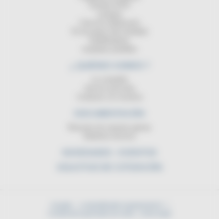
Carretes ATEX
Lampara
Cinta de señalización
Pie de apoyo del enrollador
Equilibradores
Lamparas portátiles
¿ QUIÉNES SOMOS ?
La compañia
Servicio posventa
Contactar con nosotros
DOCUMENTACIÓN
Resumen de nuestras gamas
Boletines técnicos
NOVEDADES - EVENTOS
SOLICITUD DE COTIZACIÓN
Acogida
contact@cable-equipements.fr
Condiciones generales de venta
Aviso legal