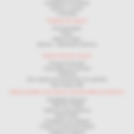
Enrolladores de manivela
Bobinas y carretes
Cortacables
TENDIDO DE CABLES
Guía pasacables
Poleas
Malla tira cables
Winches - Cabrestantes eléctricos
PROTECCIÓN DE CABLES
Passaje de personas
Passacables por vehículos
CANALON
Otros equipos de mantenimiento de carreteras
Vaina mange cable
ENROLLADORES ELECTRICOS CON RETORNO AUTOMATICO
Enrolladores electricos
TOMA DE TIERRA
Carga de coches eléctricos
MAGIC REEL
Enrolladores de manguera
Carretes de transmisión (datos)
Cargando las baterias