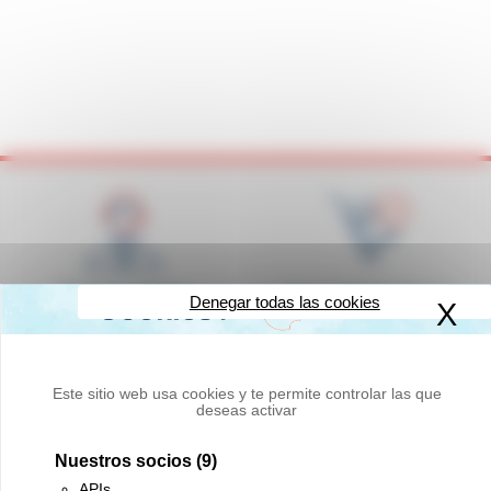
Profesionalidad,
Disponibilidad de los
Denegar todas las cookies
X
Oc
respuesta rápida y
productos en existencias
amabilidad
Este sitio web usa cookies y te permite controlar las que
deseas activar
Nuestros socios
(9)
Entrega a cualquier lugar
Innovación y calidad
APIs