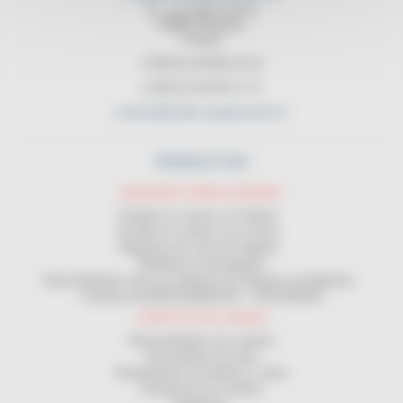
21, rue Sadi Carnot
94880 Noiseau
France
(+33) 01 45 90 14 14
(+33) 01 45 90 17 17
contact@cable-equipements.fr
PRODUCTOS
MAQUINAS ENROLLADORAS
Enrollar en corona y en bobina
Enrollar en carrete y en corona
Máquinas de corte de longitud
Medidores homologados
Desenrolladores para uso delante de máquinas enrolladoras
Contrato de MANTENIMIENTO - SEGURIDAD
LOGÍSTICA DE CABLES
Desenrolladores de carretes
Devanadores de obra
Distribuidores de bobinas y rollos
Estanterías de carretes