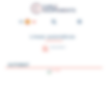
Panel de gestión de cookies
Cable-Équipements - Enroul
ES
FR
Líneas automáticas
EN
DE
Asesoramiento
NL
PT
AUTOMAT
IT