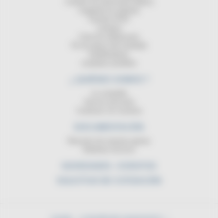
Carretes de transmisión (datos)
Cargando las baterias
Carretes ATEX
Lampara
Cinta de señalización
Pie de apoyo del enrollador
Equilibradores
Lamparas portátiles
¿ QUIÉNES SOMOS ?
La compañia
Servicio posventa
Contactar con nosotros
DOCUMENTACIÓN
Resumen de nuestras gamas
Boletines técnicos
NOVEDADES - EVENTOS
SOLICITUD DE COTIZACIÓN