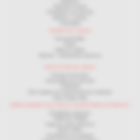
Medidores
Bobinador manual
Enrolladores de manivela
Bobinas y carretes
Cortacables
TENDIDO DE CABLES
Guía pasacables
Poleas
Malla tira cables
Winches - Cabrestantes eléctricos
PROTECCIÓN DE CABLES
Passaje de personas
Passacables por vehículos
CANALON
Otros equipos de mantenimiento de carreteras
Vaina mange cable
ENROLLADORES ELECTRICOS CON RETORNO AUTOMATICO
Enrolladores electricos
TOMA DE TIERRA
Carga de coches eléctricos
MAGIC REEL
Enrolladores de manguera