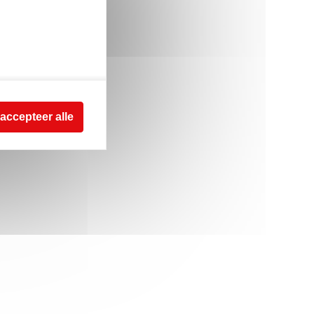
accepteer alle