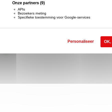
Onze partners
(9)
APIs
Bezoekers meting
Specifieke toestemming voor Google-services
Personaliseer
OK, 
 PL2AC-V