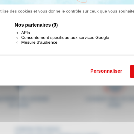
utilise des cookies et vous donne le contrôle sur ceux que vous souhaite
Nos partenaires
(9)
APIs
Consentement spécifique aux services Google
Mesure d'audience
Personnaliser
onibilité des produits
Livraison dans le m
en stock
entier
CONTACTEZ-NOUS