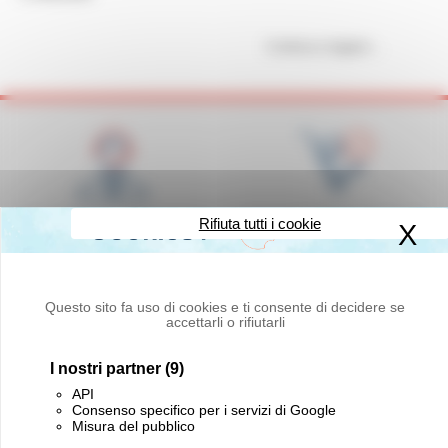
Continua a leggere
Rifiuta tutti i cookie
Competenza, prontezza e
Disponibilità dei prodotti
X
Na
cortesia
in stock
Questo sito fa uso di cookies e ti consente di decidere se
accettarli o rifiutarli
I nostri partner
(9)
Consegna in tutto il
Innovazione e Qualità
mondo
API
Consenso specifico per i servizi di Google
Misura del pubblico