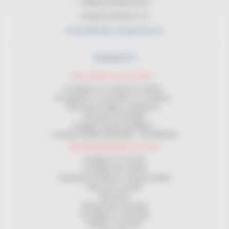
(+33) 01 45 90 14 14
(+33) 01 45 90 17 17
contact@cable-equipements.fr
PRODOTTI
MACCHINE AVVOLGITRICI
Avvolgitrice su matassa e bobina
Avvolgitrice su rocchetta e su matassa
Macchine di taglio a lunghezza
Misuratori omologata
Svolgitrici fronte avvolgitrici
Contratto MANUTENZIONE - SICUREZZA
MOVIMENTAZIONE DEI CAVI
Svolgitori di rocchetti
Avvolgitori da cantiere
Distributori di bobine e matasse BOBI
Rack per rocchetti
Misuratori
Matassatrice manuale
Avvolgitori a manovella
Bobine e rocchetti