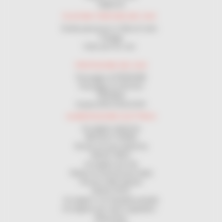
Tagliacavi
FILATURA-TIRATURA DEI CAVI
Sonde passacavo in fibra di vetro
Pulegge
Calze per tiro cavi
PROTEZIONE DEI CAVI
Passaggio di PERSONE
Passaggio di VEICOLI
GRONDA
Guaina RACCOGLICAVI
ALIMENTAZIONE ELETTRICA
Avvolgitori elettriche
MESSA A TERRA
Ricarica di auto elettriche
MAGIC REEL
Avvolgitori per tubi
Bobine di trasmissione (dati)
Ricarica delle batterie
Bobine ATEX
Avvolgitrici con lampada portatile
Avvolgitore per nastri segnaletici
Bilanciatori