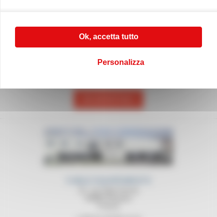
Ok, accetta tutto
CONTATTACI
Personalizza
Per qualsiasi richiesta, vi invitiamo a chiamare
il nostro servizio commerciale al numero (+33) 01 45 90 14 14
CONTATTACI
CABLE EQUIPEMENTS
21, rue Sadi Carnot
94880 Noiseau
France