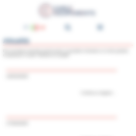
Pannello di gestione dei cookies
Cable-Équipements - Enroul
IT
FR
Attualità
EN
Per incontrarci durante questi eventi, è possibile richiedere un invito gratuito,
compilando il nostro "Modulo di contatto”
DE
NL
14/03/2025
ES
PT
Continua a leggere
17/04/2025