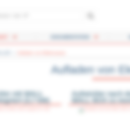
leurs - Dérouleurs - Métreuses - Protège-câbles
UKT
DOKUMENTATION
OLLER
Aufladen von Elektroautos
Aufladen von El
kler mit WALL
Aufwickler nach 
egriert (3,7 kW)
WALL BOX zu mon