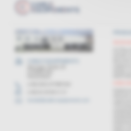
PRODU
WICKELM
Auf Ring o
Aufroller
Maschinen
CABLE EQUIPEMENTS
Zugelasse
Worringer Straße 30
Abroller v
D-50668 Köln
Deutschland
WARTUNG
KABELH
(+49) 0221-677887218
Kabeltromm
(+33) 01 45 90 17 17
Abwickler 
kontakt@cable-equipements.com
Lagersyst
Trommelre
Kabelläng
Handbetri
Kabelaufwi
Spulen un