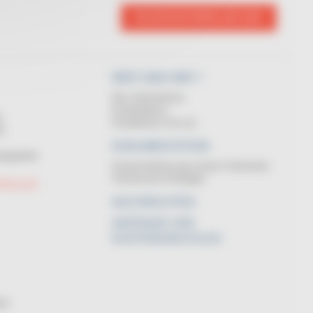
KONTAKTIEREN SIE UNS
WER SIND WIR ?
Das Unternehmen
Kundendienst
N
Kontaktieren Sie uns
GE
DOKUMENTATION
ngsgeräte
Zusammenfassung unserer Sortimente
Technischen Anhängen
FROLLER
NACHRICHTEN
ANFRAGE VON
KOSTENANSCHLAG
hte