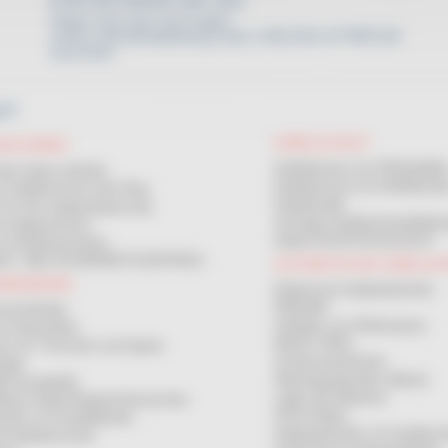
KONTAKTIEREN SIE UNS
Zögern Sie nicht, bei Fragen
unsere Vertriebsabteilung unter (+49) 0221-677887218
anzurufen.
KT
KABELSCHUTZ
ASCHINEN
Kabelbrücken für PERSONE
der Spule aufrollen
Kabelbrücken für FAHRZEU
 an Kabeltrommel oder Ring
Kabelkanäle
 für die Längenanpassung
Sonstige Straßeninstandhaltu
n längenmesser
Kabel-SCHUTZSCHLAUCH
or Aufrollmaschinen
S- UND SICHERHEITSVERTRAG
AUTOMATISCHE KABELAU
ANDHABUNG
Elektrische Kabelaufwickler
ERDUNG
el-Abroller
Aufladen von Elektroautos
für Baustellen
MAGIC REEL
em für Trommeln und Spulen
Schlauchaufwickler
gale
Übertragungsrollen (Daten)
enmessgeräte
Laden der Batterien
ebene Kabel-Ringwickelmaschine
ATEX-Rollen
ckler mit Kurbelbetrieb
Kabelaufwickler mit handleuc
d Kabeltrommeln