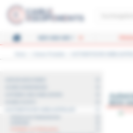
Cookie-Einstellungen
Cable-Équipements - Enrou
WER SIND WIR ?
PROD
Home
Unsere Produkte
AUTOMATISCHE KABELAUFR
HOME
WICKELMASCHINEN
KABELHANDHABUNG
Aufwic
SPINNEN UND KABELZIEHEN
BOX int
KABELSCHUTZ
AUTOMATISCHE KABELAUFROLLER
Elektrische Kabelaufwickler
ERDUNG
Aufladen von Elektroautos