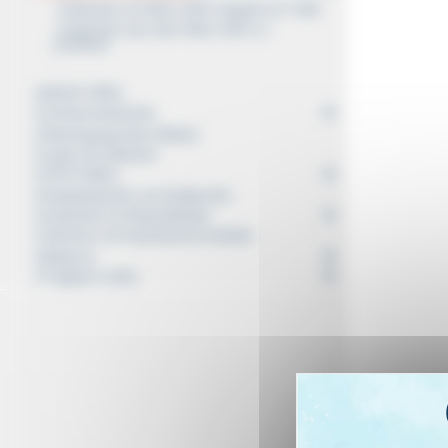
Aufwickler mit WALL BOX integriert (3,7 kW)
Aufwickler nach dem WALL BOX zu
montieren
MAGIC REEL
Schlauchaufwickler
Übertragungsrollen (Daten)
Laden der Batterien
ATEX-Rollen
Kabelaufwickler mit handleuchte
Aufwickler für Absperrbänder
Stützfuss für Automatische Aufroller
Balancer
Tragbare Lichter