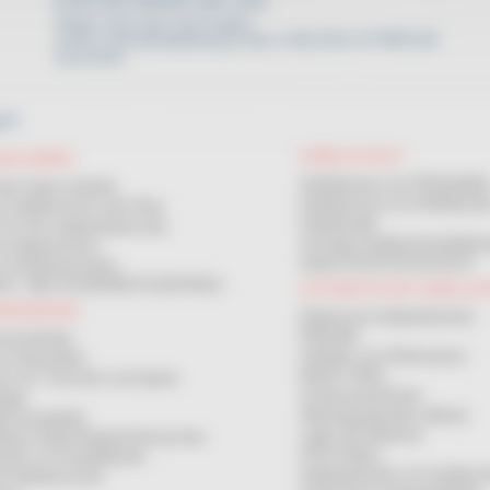
KONTAKTIEREN SIE UNS
Zögern Sie nicht, bei Fragen
unsere Vertriebsabteilung unter (+49) 0221-677887218
anzurufen.
KT
KABELSCHUTZ
ASCHINEN
Kabelbrücken für PERSONE
der Spule aufrollen
Kabelbrücken für FAHRZEU
 an Kabeltrommel oder Ring
Kabelkanäle
 für die Längenanpassung
Sonstige Straßeninstandhaltu
n längenmesser
Kabel-SCHUTZSCHLAUCH
or Aufrollmaschinen
S- UND SICHERHEITSVERTRAG
AUTOMATISCHE KABELAU
ANDHABUNG
Elektrische Kabelaufwickler
ERDUNG
el-Abroller
Aufladen von Elektroautos
für Baustellen
MAGIC REEL
em für Trommeln und Spulen
Schlauchaufwickler
gale
Übertragungsrollen (Daten)
enmessgeräte
Laden der Batterien
ebene Kabel-Ringwickelmaschine
ATEX-Rollen
ckler mit Kurbelbetrieb
Kabelaufwickler mit handleuc
d Kabeltrommeln