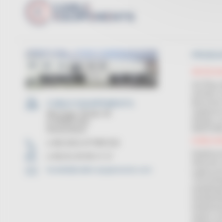
PRODU
WICKELM
Auf Ring o
Aufroller
Maschinen
CABLE EQUIPEMENTS
Zugelasse
Worringer Straße 30
Abroller v
D-50668 Köln
Deutschland
WARTUNG
KABELH
(+49) 0221-677887218
Kabeltromm
(+33) 01 45 90 17 17
Abwickler 
kontakt@cable-equipements.com
Lagersyst
Trommelre
Kabelläng
Handbetri
Kabelaufwi
Spulen un