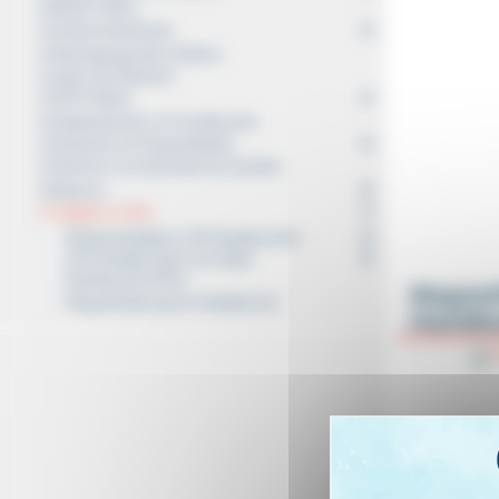
MAGIC REEL
Schlauchaufwickler
Übertragungsrollen (Daten)
Laden der Batterien
ATEX-Rollen
Kabelaufwickler mit handleuchte
Aufwickler für Absperrbänder
Stützfuss für Automatische Aufroller
Balancer
Tragbare Lichter
Wiederaufladbare LED-Handleuchten
LED-Handleuchten mit Kabel
Handleuchte ATEX
Magnet
Magnethalterung für Handleuchte
Handle