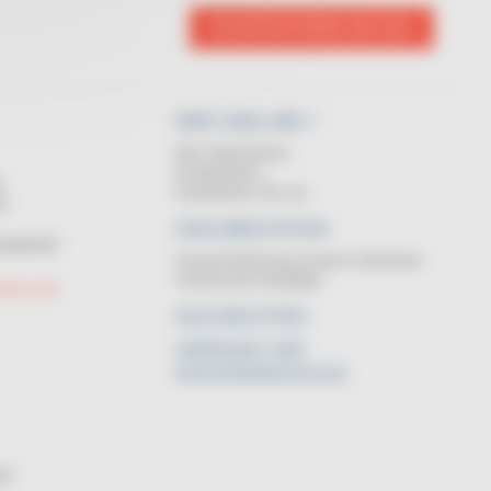
KONTAKTIEREN SIE UNS
WER SIND WIR ?
Das Unternehmen
Kundendienst
N
Kontaktieren Sie uns
GE
DOKUMENTATION
ngsgeräte
Zusammenfassung unserer Sortimente
Technischen Anhängen
FROLLER
NACHRICHTEN
ANFRAGE VON
KOSTENANSCHLAG
hte