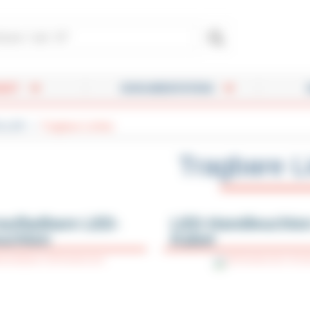
leurs - Dérouleurs - Métreuses - Protège-câbles
UKT
DOKUMENTATION
OLLER
Tragbare Lichter
Tragbare L
aufladbare LED-
LED-Handleuchten
euchten
Kabel