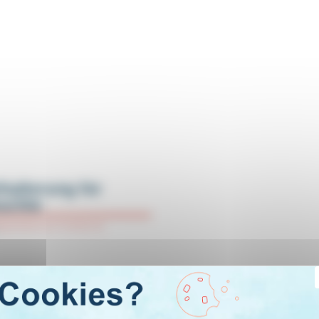
halterung für
uchte