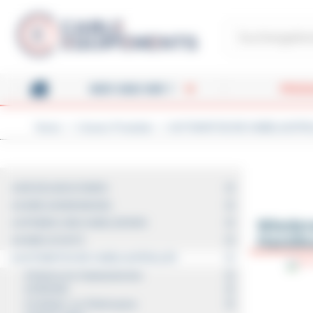
Cookie-Einstellungen
Cable-Équipements - Enrou
WER SIND WIR ?
PROD
Home
Unsere Produkte
AUTOMATISCHE KABELAUFR
HOME
WICKELMASCHINEN
KABELHANDHABUNG
Wieder
SPINNEN UND KABELZIEHEN
Handl
KABELSCHUTZ
AUTOMATISCHE KABELAUFROLLER
Elektrische Kabelaufwickler
ERDUNG
Aufladen von Elektroautos